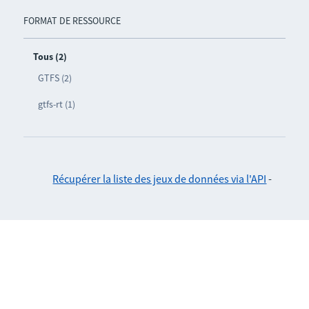
FORMAT DE RESSOURCE
Tous (2)
GTFS (2)
gtfs-rt (1)
Récupérer la liste des jeux de données via l'API
-