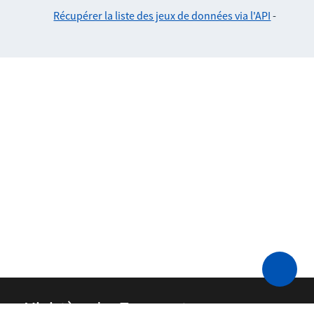
Récupérer la liste des jeux de données via l'API
-
Ministère des Transports