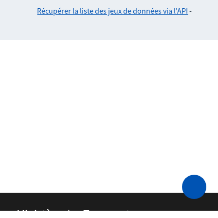
Récupérer la liste des jeux de données via l'API
-
Ministère des Transports