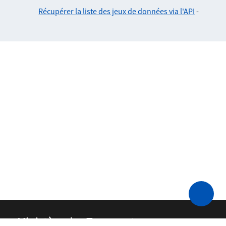
Récupérer la liste des jeux de données via l'API
-
Ministère des Transports