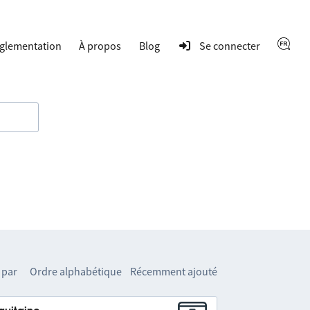
glementation
À propos
Blog
Se connecter
 par
Ordre alphabétique
Récemment ajouté