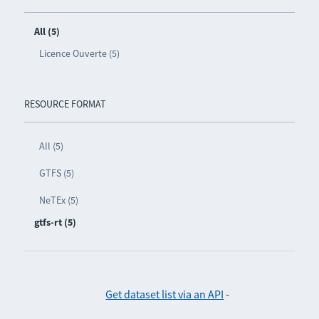
All (5)
Licence Ouverte (5)
RESOURCE FORMAT
All (5)
GTFS (5)
NeTEx (5)
gtfs-rt (5)
Get dataset list via an API
-