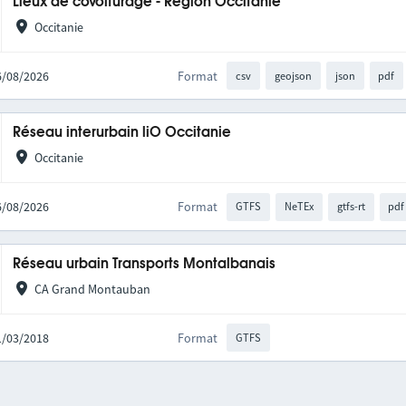
Lieux de covoiturage - Région Occitanie
Occitanie
06/08/2026
Format
csv
geojson
json
pdf
Réseau interurbain liO Occitanie
Occitanie
06/08/2026
Format
GTFS
NeTEx
gtfs-rt
pdf
Réseau urbain Transports Montalbanais
CA Grand Montauban
21/03/2018
Format
GTFS