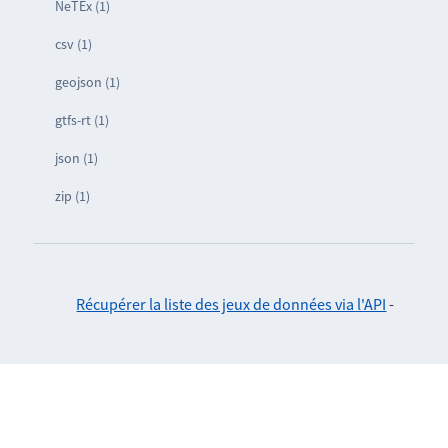
NeTEx (1)
csv (1)
geojson (1)
gtfs-rt (1)
json (1)
zip (1)
Récupérer la liste des jeux de données via l'API
-