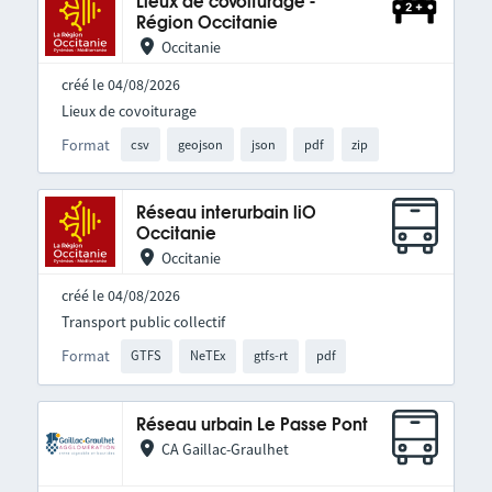
Lieux de covoiturage -
Région Occitanie
Occitanie
créé le 04/08/2026
Lieux de covoiturage
Format
csv
geojson
json
pdf
zip
Réseau interurbain liO
Occitanie
Occitanie
créé le 04/08/2026
Transport public collectif
Format
GTFS
NeTEx
gtfs-rt
pdf
Réseau urbain Le Passe Pont
CA Gaillac-Graulhet