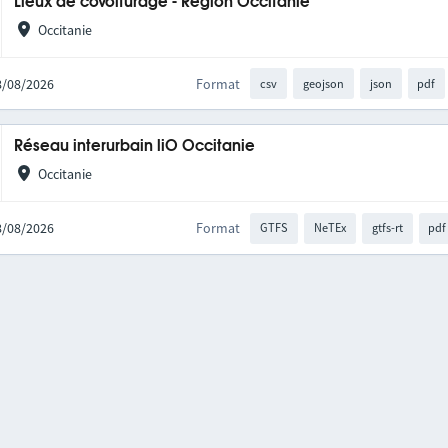
Lieux de covoiturage - Région Occitanie
Occitanie
08/08/2026
Format
csv
geojson
json
pdf
Réseau interurbain liO Occitanie
Occitanie
08/08/2026
Format
GTFS
NeTEx
gtfs-rt
pdf