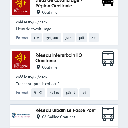
Lieux de covoiturage -
Région Occitanie
Occitanie
créé le 05/08/2026
Lieux de covoiturage
Format
csv
geojson
json
pdf
zip
Réseau interurbain liO
Occitanie
Occitanie
créé le 05/08/2026
Transport public collectif
Format
GTFS
NeTEx
gtfs-rt
pdf
Réseau urbain Le Passe Pont
CA Gaillac-Graulhet