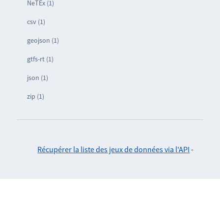
NeTEx (1)
csv (1)
geojson (1)
gtfs-rt (1)
json (1)
zip (1)
Récupérer la liste des jeux de données via l'API
-