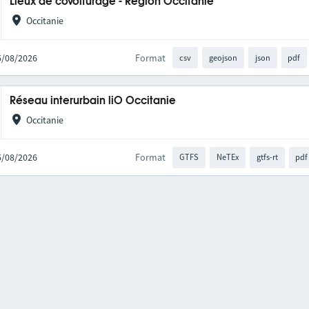
Lieux de covoiturage - Région Occitanie
Occitanie
05/08/2026
Format
csv
geojson
json
pdf
Réseau interurbain liO Occitanie
Occitanie
05/08/2026
Format
GTFS
NeTEx
gtfs-rt
pdf