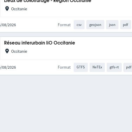
Lieux de covoiturage - Région Occitanie
Occitanie
05/08/2026
Format
csv
geojson
json
pdf
Réseau interurbain liO Occitanie
Occitanie
05/08/2026
Format
GTFS
NeTEx
gtfs-rt
pdf