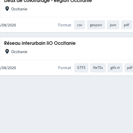
Lieux de covoiturage - Région Occitanie
Occitanie
05/08/2026
Format
csv
geojson
json
pdf
Réseau interurbain liO Occitanie
Occitanie
05/08/2026
Format
GTFS
NeTEx
gtfs-rt
pdf