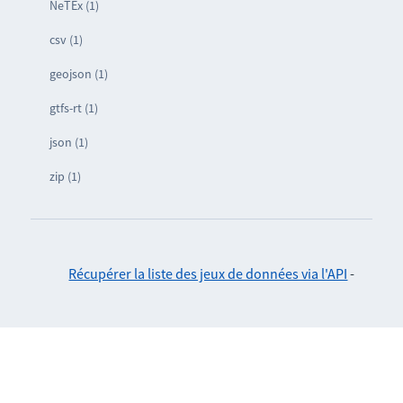
NeTEx (1)
csv (1)
geojson (1)
gtfs-rt (1)
json (1)
zip (1)
Récupérer la liste des jeux de données via l'API
-