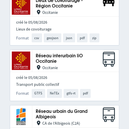
Lieux de covoiturage -
Région Occitanie
Occitanie
créé le 05/08/2026
Lieux de covoiturage
Format
csv
geojson
json
pdf
zip
Réseau interurbain liO
Occitanie
Occitanie
créé le 05/08/2026
Transport public collectif
Format
GTFS
NeTEx
gtfs-rt
pdf
Réseau urbain du Grand
Albigeois
CA de l'Albigeois (C2A)