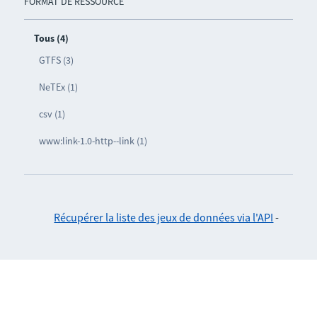
FORMAT DE RESSOURCE
Tous (4)
GTFS (3)
NeTEx (1)
csv (1)
www:link-1.0-http--link (1)
Récupérer la liste des jeux de données via l'API
-