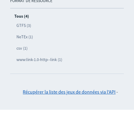
FORMAT DE RESSOURCE
Tous (4)
GTFS (3)
NeTEx (1)
csv (1)
www:link-1.0-http--link (1)
Récupérer la liste des jeux de données via l'API
-