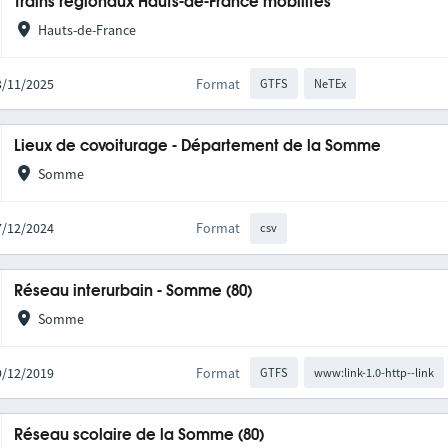
Trains régionaux Hauts-de-France mobilités
Hauts-de-France
03/11/2025
Format
GTFS
NeTEx
Lieux de covoiturage - Département de la Somme
Somme
17/12/2024
Format
csv
Réseau interurbain - Somme (80)
Somme
09/12/2019
Format
GTFS
www:link-1.0-http--link
Réseau scolaire de la Somme (80)