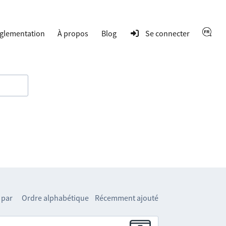
glementation
À propos
Blog
Se connecter
 par
Ordre alphabétique
Récemment ajouté