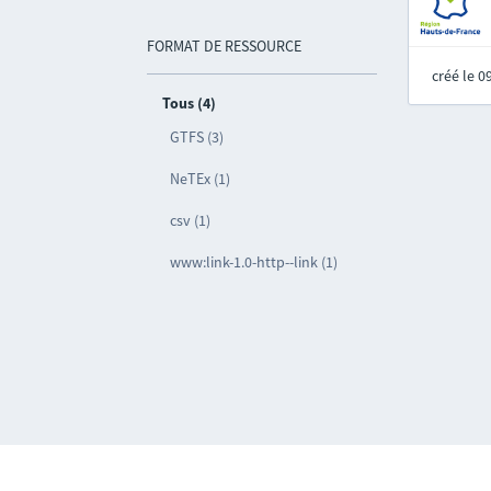
FORMAT DE RESSOURCE
créé le 
Tous (4)
GTFS (3)
NeTEx (1)
csv (1)
www:link-1.0-http--link (1)