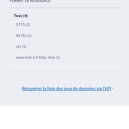
FORMAT DE RESSOURCE
Tous (4)
GTFS (3)
NeTEx (1)
csv (1)
www:link-1.0-http--link (1)
Récupérer la liste des jeux de données via l'API
-