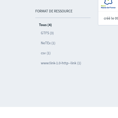
FORMAT DE RESSOURCE
créé le 
Tous (4)
GTFS (3)
NeTEx (1)
csv (1)
www:link-1.0-http--link (1)