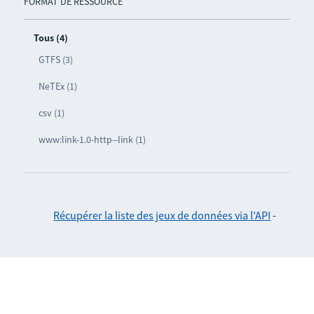
FORMAT DE RESSOURCE
Tous (4)
GTFS (3)
NeTEx (1)
csv (1)
www:link-1.0-http--link (1)
Récupérer la liste des jeux de données via l'API
-