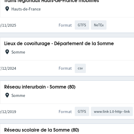
Trains régionaux Hauts-de-France mobilités
Hauts-de-France
03/11/2025
Format
GTFS
NeTEx
Lieux de covoiturage - Département de la Somme
Somme
17/12/2024
Format
csv
Réseau interurbain - Somme (80)
Somme
09/12/2019
Format
GTFS
www:link-1.0-http--link
Réseau scolaire de la Somme (80)