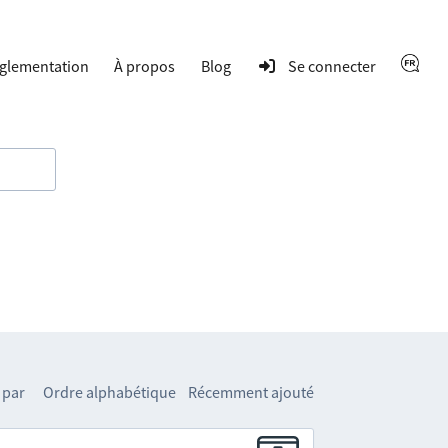
glementation
À propos
Blog
Se connecter
 par
Ordre alphabétique
Récemment ajouté