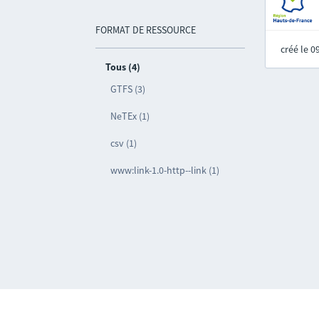
FORMAT DE RESSOURCE
créé le 
Tous (4)
GTFS (3)
NeTEx (1)
csv (1)
www:link-1.0-http--link (1)