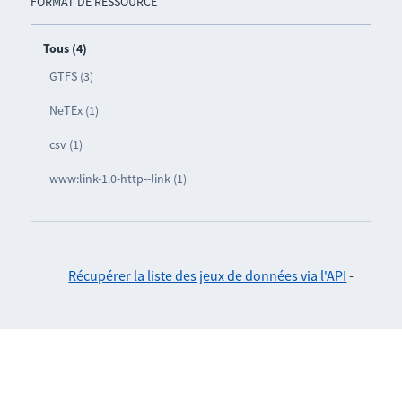
FORMAT DE RESSOURCE
Tous (4)
GTFS (3)
NeTEx (1)
csv (1)
www:link-1.0-http--link (1)
Récupérer la liste des jeux de données via l'API
-