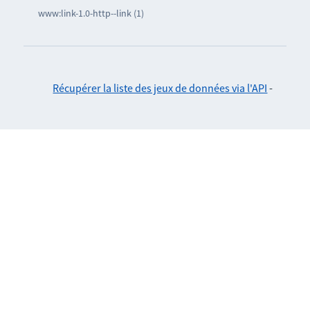
www:link-1.0-http--link (1)
Récupérer la liste des jeux de données via l'API
-