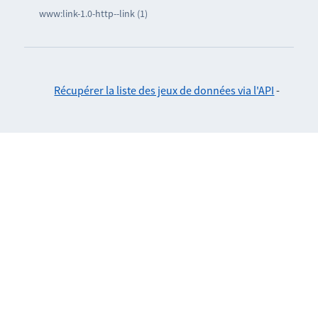
www:link-1.0-http--link (1)
Récupérer la liste des jeux de données via l'API
-