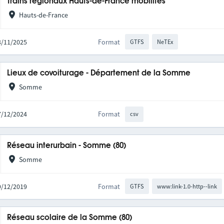
Trains régionaux Hauts-de-France mobilités
Hauts-de-France
03/11/2025
Format
GTFS
NeTEx
Lieux de covoiturage - Département de la Somme
Somme
17/12/2024
Format
csv
Réseau interurbain - Somme (80)
Somme
09/12/2019
Format
GTFS
www:link-1.0-http--link
Réseau scolaire de la Somme (80)