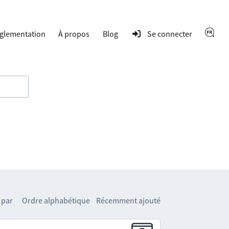
glementation
À propos
Blog
Se connecter
 par
Ordre alphabétique
Récemment ajouté