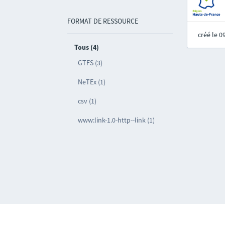
FORMAT DE RESSOURCE
créé le 
Tous (4)
GTFS (3)
NeTEx (1)
csv (1)
www:link-1.0-http--link (1)