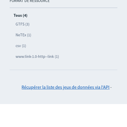
FORMAT DE RESSOURCE
Tous (4)
GTFS (3)
NeTEx (1)
csv (1)
www:link-1.0-http--link (1)
Récupérer la liste des jeux de données via l'API
-