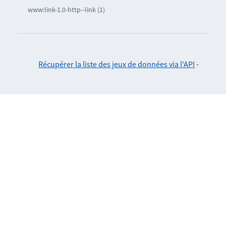
www:link-1.0-http--link (1)
Récupérer la liste des jeux de données via l'API
-