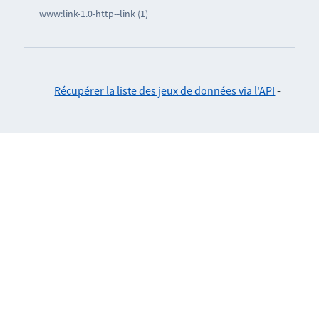
www:link-1.0-http--link (1)
Récupérer la liste des jeux de données via l'API
-