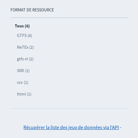
FORMAT DE RESSOURCE
Tous (6)
GTFS (4)
NeTEx (2)
gtfs-rt (2)
SIRI (1)
csv (1)
html (1)
Récupérer la liste des jeux de données via l'API
-