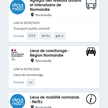
Agrégat des réseaux urbains
et interurbains de
Normandie
Normandie
créé le 28/05/2019
Transport public collectif
Format
GTFS
NeTEx
gtfs-rt
Lieux de covoiturage -
Région Normandie
Normandie
créé le 05/09/2024
Lieux de covoiturage
Format
csv
Lieux de mobilité normands
- NeTEx
Normandie