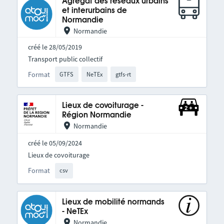
Agrégat des réseaux urbains
et interurbains de
Normandie
Normandie
créé le 28/05/2019
Transport public collectif
Format
GTFS
NeTEx
gtfs-rt
Lieux de covoiturage -
Région Normandie
Normandie
créé le 05/09/2024
Lieux de covoiturage
Format
csv
Lieux de mobilité normands
- NeTEx
Normandie