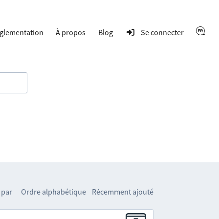
glementation
À propos
Blog
Se connecter
 par
Ordre alphabétique
Récemment ajouté