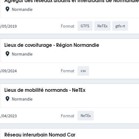
Agrégat des réseaux urbains et interurbains de Normandi
Normandie
28/05/2019
Format
GTFS
NeTEx
gtfs-rt
Lieux de covoiturage - Région Normandie
Normandie
05/09/2024
Format
csv
Lieux de mobilité normands - NeTEx
Normandie
11/04/2023
Format
NeTEx
Réseau interurbain Nomad Car