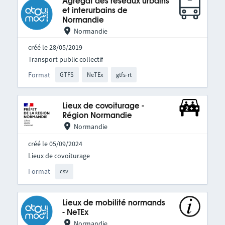
Agrégat des réseaux urbains
et interurbains de
Normandie
Normandie
créé le 28/05/2019
Transport public collectif
Format
GTFS
NeTEx
gtfs-rt
Lieux de covoiturage -
Région Normandie
Normandie
créé le 05/09/2024
Lieux de covoiturage
Format
csv
Lieux de mobilité normands
- NeTEx
Normandie