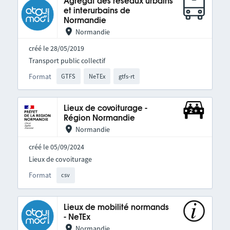
Agrégat des réseaux urbains
et interurbains de
Normandie
Normandie
créé le 28/05/2019
Transport public collectif
Format
GTFS
NeTEx
gtfs-rt
Lieux de covoiturage -
Région Normandie
Normandie
créé le 05/09/2024
Lieux de covoiturage
Format
csv
Lieux de mobilité normands
- NeTEx
Normandie