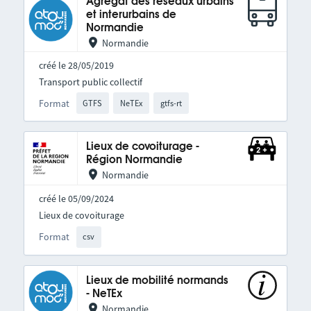
Agrégat des réseaux urbains
et interurbains de
Normandie
Normandie
créé le 28/05/2019
Transport public collectif
Format
GTFS
NeTEx
gtfs-rt
Lieux de covoiturage -
Région Normandie
Normandie
créé le 05/09/2024
Lieux de covoiturage
Format
csv
Lieux de mobilité normands
- NeTEx
Normandie