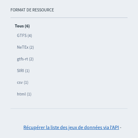
FORMAT DE RESSOURCE
Tous (6)
GTFS (4)
NeTEx (2)
gtfs-rt (2)
SIRI (1)
csv (1)
html (1)
Récupérer la liste des jeux de données via l'API
-