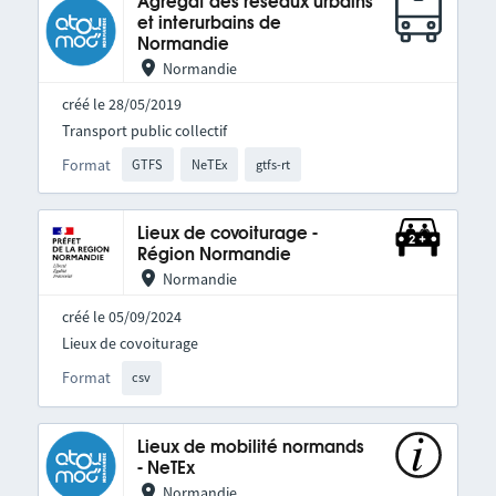
Agrégat des réseaux urbains
et interurbains de
Normandie
Normandie
créé le 28/05/2019
Transport public collectif
Format
GTFS
NeTEx
gtfs-rt
Lieux de covoiturage -
Région Normandie
Normandie
créé le 05/09/2024
Lieux de covoiturage
Format
csv
Lieux de mobilité normands
- NeTEx
Normandie