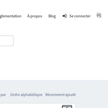
glementation
À propos
Blog
Se connecter
 par
Ordre alphabétique
Récemment ajouté