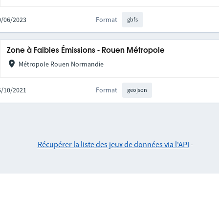
20/06/2023
Format
gbfs
Zone à Faibles Émissions - Rouen Métropole
Métropole Rouen Normandie
25/10/2021
Format
geojson
Récupérer la liste des jeux de données via l'API
-