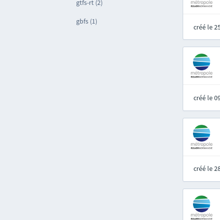
gtfs-rt (2)
gbfs (1)
créé le 
créé le 
créé le 