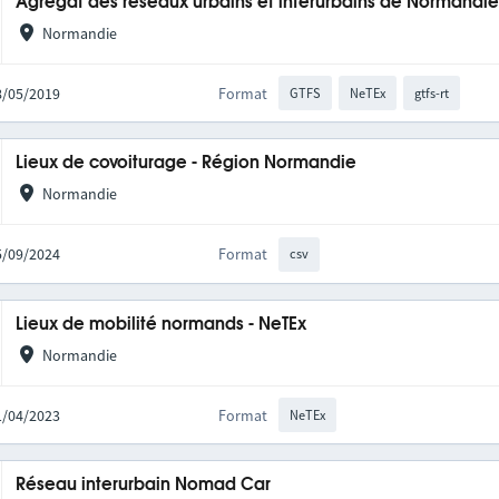
Agrégat des réseaux urbains et interurbains de Normandi
Normandie
28/05/2019
Format
GTFS
NeTEx
gtfs-rt
Lieux de covoiturage - Région Normandie
Normandie
05/09/2024
Format
csv
Lieux de mobilité normands - NeTEx
Normandie
11/04/2023
Format
NeTEx
Réseau interurbain Nomad Car