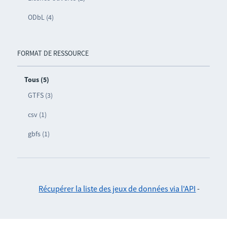
ODbL (4)
FORMAT DE RESSOURCE
Tous (5)
GTFS (3)
csv (1)
gbfs (1)
Récupérer la liste des jeux de données via l'API
-