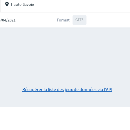
Haute-Savoie
15/04/2021
Format
GTFS
Récupérer la liste des jeux de données via l'API
-