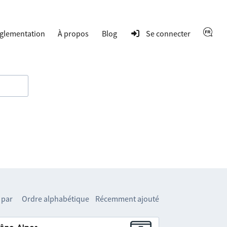
glementation
À propos
Blog
Se connecter
 par
Ordre alphabétique
Récemment ajouté