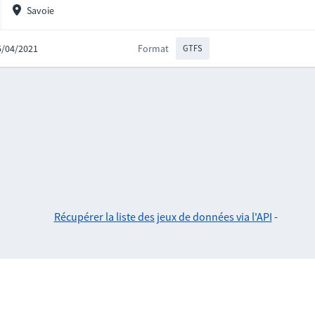
Savoie
15/04/2021
Format
GTFS
Récupérer la liste des jeux de données via l'API
-