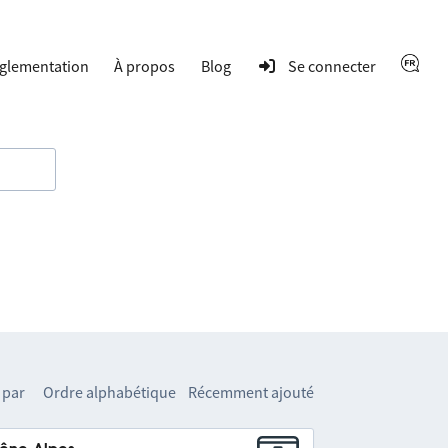
glementation
À propos
Blog
Se connecter
 par
Ordre alphabétique
Récemment ajouté