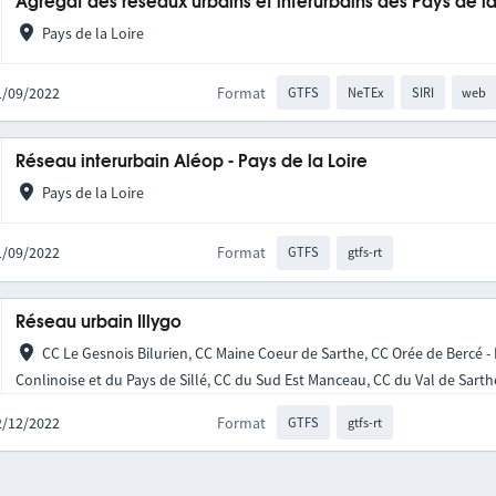
Agrégat des réseaux urbains et interurbains des Pays de la
Pays de la Loire
21/09/2022
Format
GTFS
NeTEx
SIRI
web
Réseau interurbain Aléop - Pays de la Loire
Pays de la Loire
21/09/2022
Format
GTFS
gtfs-rt
Réseau urbain Illygo
CC Le Gesnois Bilurien, CC Maine Coeur de Sarthe, CC Orée de Bercé -
Conlinoise et du Pays de Sillé, CC du Sud Est Manceau, CC du Val de Sarth
02/12/2022
Format
GTFS
gtfs-rt