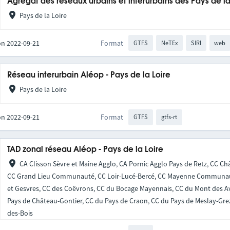
Agrégat des réseaux urbains et interurbains des Pays de la
Pays de la Loire
on 2022-09-21
Format
GTFS
NeTEx
SIRI
web
Réseau interurbain Aléop - Pays de la Loire
Pays de la Loire
on 2022-09-21
Format
GTFS
gtfs-rt
TAD zonal réseau Aléop - Pays de la Loire
CA Clisson Sèvre et Maine Agglo, CA Pornic Agglo Pays de Retz, CC Châ
CC Grand Lieu Communauté, CC Loir-Lucé-Bercé, CC Mayenne Communauté
et Gesvres, CC des Coëvrons, CC du Bocage Mayennais, CC du Mont des Av
Pays de Château-Gontier, CC du Pays de Craon, CC du Pays de Meslay-Gre
des-Bois