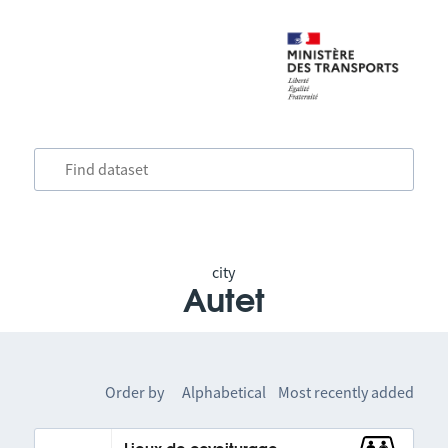
city
Autet
Order by
Alphabetical
Most recently added