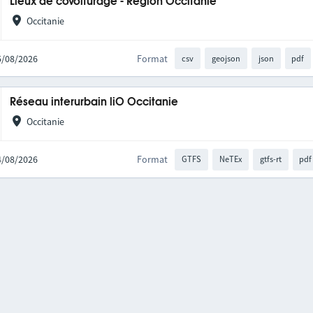
Lieux de covoiturage - Région Occitanie
Occitanie
05/08/2026
Format
csv
geojson
json
pdf
Réseau interurbain liO Occitanie
Occitanie
04/08/2026
Format
GTFS
NeTEx
gtfs-rt
pdf