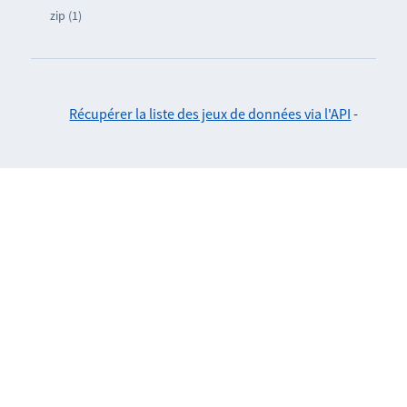
zip (1)
Récupérer la liste des jeux de données via l'API
-