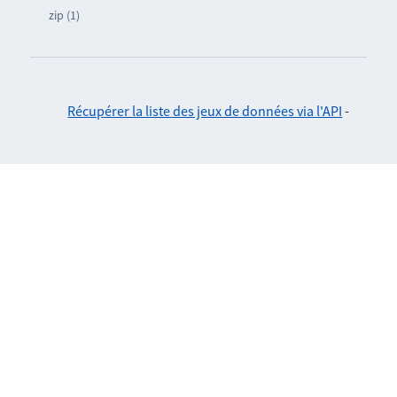
zip (1)
Récupérer la liste des jeux de données via l'API
-