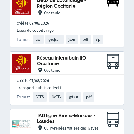
Lieux de covoiturage -
Région Occitanie
Occitanie
créé le 07/08/2026
Lieux de covoiturage
Format
csv
geojson
json
pdf
zip
Réseau interurbain liO
Occitanie
Occitanie
créé le 07/08/2026
Transport public collectif
Format
GTFS
NeTEx
gtfs-rt
pdf
TAD ligne Arrens-Marsous -
Lourdes
CC Pyrénées Vallées des Gaves,