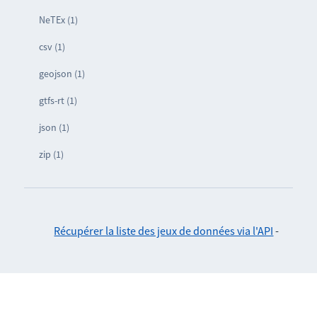
NeTEx (1)
csv (1)
geojson (1)
gtfs-rt (1)
json (1)
zip (1)
Récupérer la liste des jeux de données via l'API
-