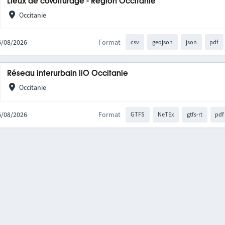
Lieux de covoiturage - Région Occitanie
Occitanie
06/08/2026
Format
csv
geojson
json
pdf
Réseau interurbain liO Occitanie
Occitanie
06/08/2026
Format
GTFS
NeTEx
gtfs-rt
pdf