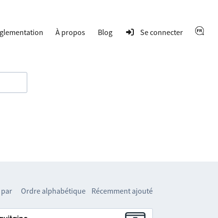
glementation
À propos
Blog
Se connecter
 par
Ordre alphabétique
Récemment ajouté