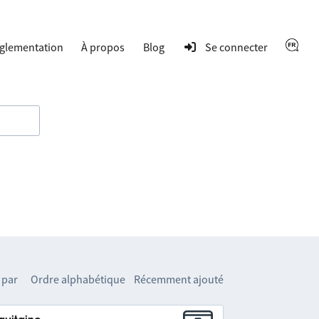
glementation
À propos
Blog
Se connecter
 par
Ordre alphabétique
Récemment ajouté