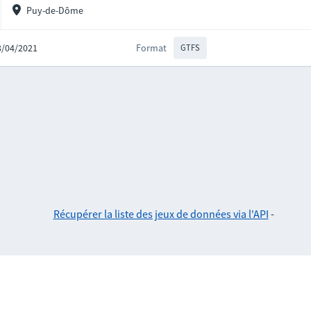
Puy-de-Dôme
23/04/2021
Format
GTFS
Récupérer la liste des jeux de données via l'API
-