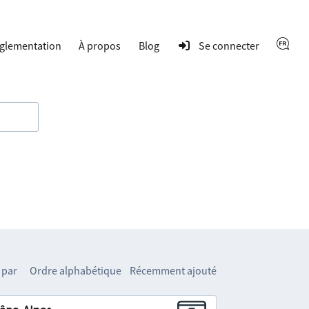
glementation
À propos
Blog
Se connecter
 par
Ordre alphabétique
Récemment ajouté